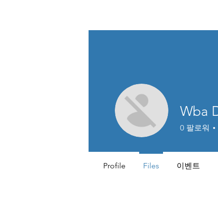
Data Science for Health
Wba 
0
팔로워
Profile
Files
이벤트