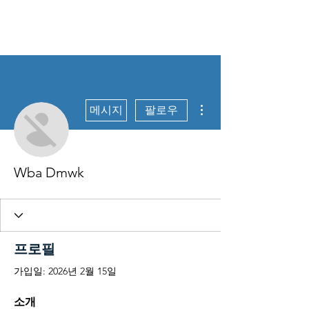
Data Science for
Health
더보기
메시지
팔로우
Wba Dmwk
프로필
가입일: 2026년 2월 15일
소개