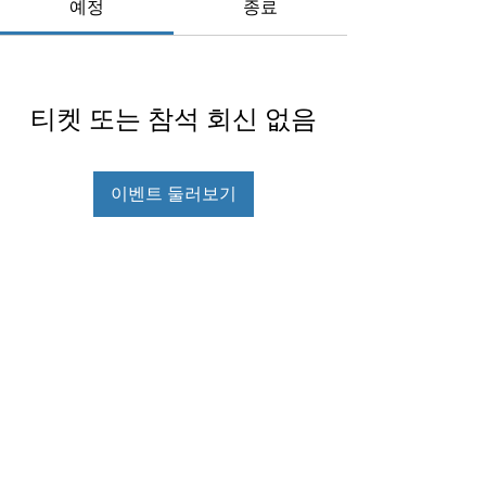
예정
종료
티켓 또는 참석 회신 없음
이벤트 둘러보기
AiMS-CREATE
Ai-Machine learning Statistics
Collaborative Research Ensemble for
Air pollution, Temperature, and all
types of Environmental exposures
(AiMS-CREATE)